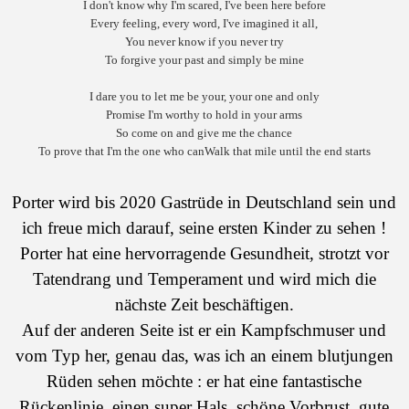
I don't know why I'm scared, I've been here before
Every feeling, every word, I've imagined it all,
You never know if you never try
To forgive your past and simply be mine
I dare you to let me be your, your one and only
Promise I'm worthy to hold in your arms
So come on and give me the chance
To prove that I'm the one who can
Walk that mile until the end starts
Porter wird bis 2020 Gastrüde in Deutschland sein und
ich freue mich darauf, seine ersten Kinder zu sehen !
Porter hat eine hervorragende Gesundheit, strotzt vor
Tatendrang und Temperament und wird mich die
nächste Zeit beschäftigen.
Auf der anderen Seite ist er ein Kampfschmuser und
vom Typ her, genau das, was ich an einem blutjungen
Rüden sehen möchte : er hat eine fantastische
Rückenlinie, einen super Hals, schöne Vorbrust, gute