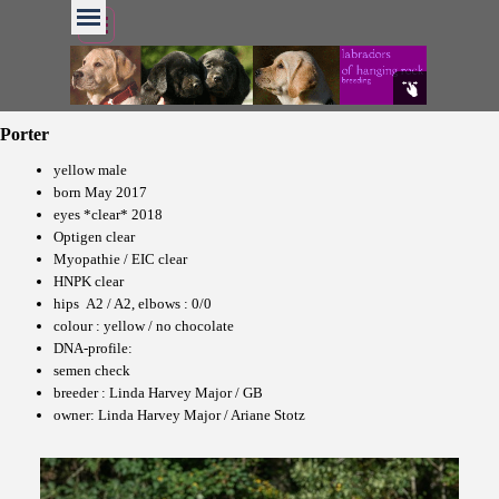
Porter
yellow male
born May 2017
eyes *clear* 2018
Optigen clear
Myopathie / EIC clear
HNPK clear
hips A2 / A2, elbows : 0/0
colour : yellow / no chocolate
DNA-profile:
semen check
breeder : Linda Harvey Major / GB
owner: Linda Harvey Major / Ariane Stotz